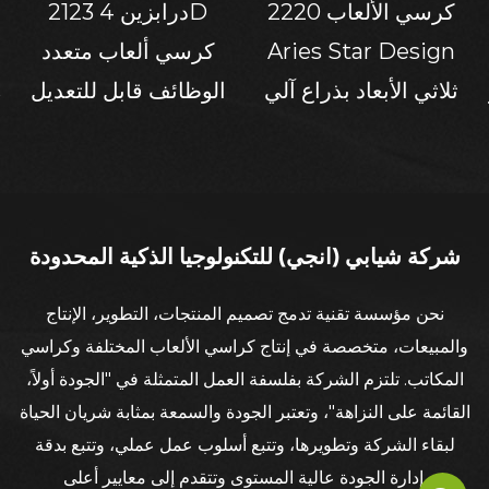
كرسي الألعاب 2220
2123 درابزين 4D
Aries Star Design
كرسي ألعاب متعدد
ثلاثي الأبعاد بذراع آلي
الوظائف قابل للتعديل
م
شركة شيابي (انجي) للتكنولوجيا الذكية المحدودة
نحن مؤسسة تقنية تدمج تصميم المنتجات، التطوير، الإنتاج
والمبيعات، متخصصة في إنتاج كراسي الألعاب المختلفة وكراسي
المكاتب. تلتزم الشركة بفلسفة العمل المتمثلة في "الجودة أولاً،
القائمة على النزاهة"، وتعتبر الجودة والسمعة بمثابة شريان الحياة
لبقاء الشركة وتطويرها، وتتبع أسلوب عمل عملي، وتتبع بدقة
إدارة الجودة عالية المستوى وتتقدم إلى معايير أعلى.