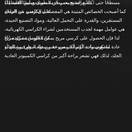
 يتوافق مع منحنى
(2) يتمتع المنتج بعمر خدمة طويل ومتين للغاية
مسطحًا حتى 180 درجة بحيث يمكن للمستخدم أيضًا الاستلقاء
على الكرسي عند الراحة.
كما أصبحت الخصائص المتينة هي المفضلة لدى العديد من العمال
المستقرين، والقدرة على التحمل العالية، ومواد التصنيع الجيدة،
لمريحة أن تقلل من
هي عوامل مهمة لجذب المستخدمين لشراء الكراسي الكهربائية،
(3) مادة الوسادة مريحة
لذا فإن الحصول على كرسي مريح يمكن الجلوس بشكل مريح
لبضع سنوات، أكثر أكثر من عشر سنوات، هو قيمة للغاية.
عادة ما تكون مادة الوسادة مصنوعة من جلد البولي يوريثان أو
الجلد، لذلك فهي تشعر براحة أكبر من كراسي الكمبيوتر العادية.