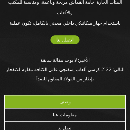
البيئات الحارة. خامة القماش مريحة وناعمة، ومناسبة للمكتب
والألعاب.
باستخدام جهاز ميكانيكي داخلي معدني بالكامل، تكون عملية
التعديل مرنة ومستقرة؛ جنبًا إلى جنب مع حشوة البولي يوريثان
اتصل بنا
المقعرة، فهي توفر دعمًا مريحًا جيدًا؛ وهو يدعم التعديل رباعي
الأبعاد للأمام والخلف واليسار واليمين والأعلى والأسفل والزاوية
الأخير: لا يوجد مقالة سابقة
لتلبية جميع الاحتياجات الشخصية. تحتوي وسادة الرأس المخملية
التالي: 2122 كرسي ألعاب إسفنجي عالي الكثافة مقاوم للانفجار
الهولندية والوسادة القطنية على جل تبريد مدمج. تستخدم الوسادة
بإطار من الفولاذ المقاوم للصدأ
المخملية الهولندية فائقة النعومة المختارة مواد عالية الكثافة
مطورة حديثًا، والتي يمكن تعديلها وفقًا لمنحنيات الجسم. يتم
وصف
إقرانه بجل التبريد لضمان راحة الكتف والرقبة طوال العام. يضيف
معلومات عنا
الإطار المعدني القوة والمتانة، مما يضمن طول عمر الكرسي أثناء
جلسات اللعب الطويلة. تتميز الوسادة الإسفنجية ذات الشكل 11
اتصل بنا