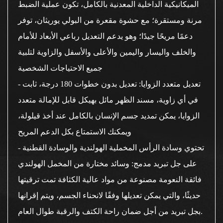
الميكانيكية الداخلية المعدنية بالكامل، تكون عملية الضبط
مرنة ومستقرة؛ مع حشوة مقعرة من البولي يوريثان، توفر
دعمًا مريحًا جيدًا؛ وهو يدعم التعديل رباعي الأبعاد للأمام
والخلف واليسار واليمين والأعلى والأسفل والزاوية لتلبية
جميع الاحتياجات الشخصية
- تعديل متعدد الزوايا: تعديل بدون خطوات 180 درجة، ثابت
في أي زاوية، مسند الظهر مائل بهيكل قابل للإمالة متعدد
الزوايا، يمكن تمديد جسم الإنسان بالكامل عند أخذ قيلولة،
ويمكنك الاستمتاع بكل الدعم المريح
- تحتوي وسادة الرأس المخملية الهولندية والوسادة القطنية
على جل تبريد مدمج: وسائد مختارة من المخمل الهولندي
فائقة النعومة مصنوعة من مواد عالية الكثافة تمت ترقيتها
حديثًا، والتي يمكن تعديلها وفقًا لانحناء الجسم، ويتم إقرانها
بجل تبريد من أجل ضمان راحة الكتف والرقبة طوال العام.