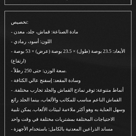
سم بملمس يشبه الأريكة. تعتمد راحة المقعد إلى حد كبير على
جودة وكمية الإسفنجة المدمجة. متطلبات الجودة صارمة. قضيب
تخصيص:
ضغط الهواء ذو ​​المستوى 3-4 مستقر ومتسق لضمان السلامة.
- مادة الصناعة: قماش، جلد، معدن
يوفر الحامل ثلاثي القوائم السميك ذو الخمس نجوم والقاعدة
- اللون: أسود، رمادي
- الأبعاد: 23.5 بوصة (طول) × 23.5 بوصة (عرض) × 53 بوصة
الصلبة والعجلات الدوارة الناعمة تجربة استخدام آمنة ومستقرة.
(ارتفاع)
- سعة الوزن: حتى 250 رطلاً.
- وسادة المقعد: إسفنج عالي الكثافة
- أنماط متنوعة: توفر نماذج القماش والجلد تجارب مختلفة.
القماش الناعم مناسب للمكاتب والألعاب، بينما الجلد رائع
وسهل العناية به وهو أكثر ملاءمة لبيئات الألعاب. يمكن تلبية
الاحتياجات المختلفة بمشتريات مختلفة في وقت واحد
- مساند الذراعين المعدنية بالكامل: باستخدام الأجهزة