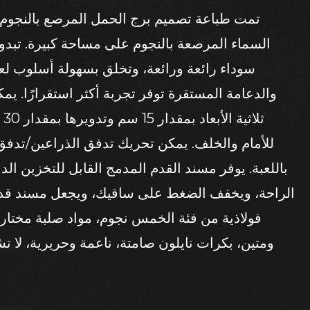
تمت طباعة تصميم برج الحمل المرصع بالنجوم 
السماء المرصعة بالنجوم على مساحة كبيرة. تبدو 
سوداء رائعة ورائعة، وتخلق بسهولة أسلوب لعب
والدعامة المستقرة توفر تجربة أكثر استقرارًا. يم
ثل
للأمام والخلف. يمكن تحريك تدفق الذراعين/تدفق
باللعبة. يوفر مسند القدم المدمج القابل للتخزين ال
الراحة، ويخفف الضغط على ساقيك، ويجعل مسند قدمك
فولاذية من فئة الخمس نجوم، مواد صلبة مختارة
ومتين، بكرات نايلون صامتة، ناعمة وحريرية، لا
للغاية. يتم تشكيل الوسادة القطنية عن طريق ص
للارتداد. الخصر مدعوم بقوة ويخفف من تعب الخصر.