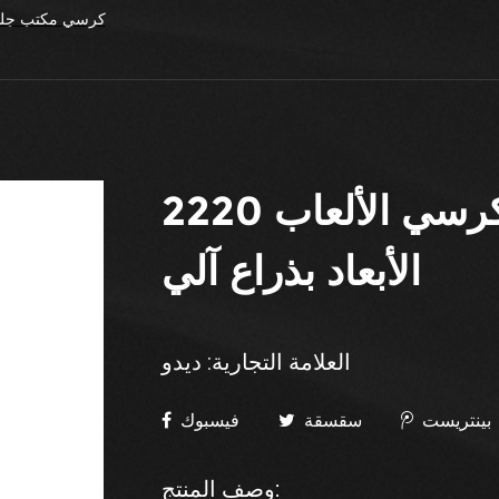
كرسي مكتب جلد
كرسي الألعاب 2220 Aries Star Design ثلاثي
الأبعاد بذراع آلي
العلامة التجارية: ديدو
بينتريست
سقسقة
فيسبوك
وصف المنتج: