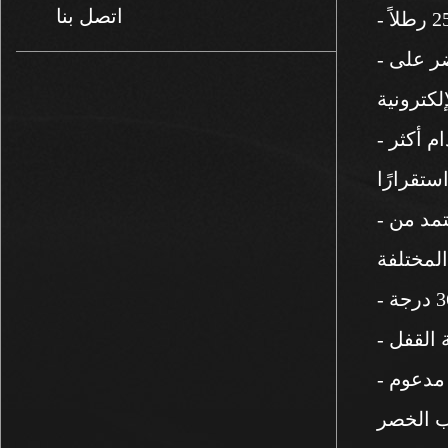
اتصل بنا
- نمط السماء المرصعة بالنجوم برج الحمل: نمط السماء المرصعة بالنجوم الرائع، والنمط الأبيض والأخضر على
لكترونية
- هيكل الإطار الفولاذي: يدوم إطار الأنبوب الفولاذي لفترة أطول، والدعامة المستقرة توفر تجربة استخدام أكثر
ستقرارًا
- عمود الهواء المعتمد من SGS: عمود الهواء المقاوم للانفجار من SGS يرتفع وينخفض ​​بسلاسة دون تأخير، ويتكيف
ة القفل
- وسادة قطنية مصبوبة على شكل: مصبوبة ومُشكَّلة بالقالب، ولها دعم جيد وتأثير ارتدادي جيد. الخصر مدعوم