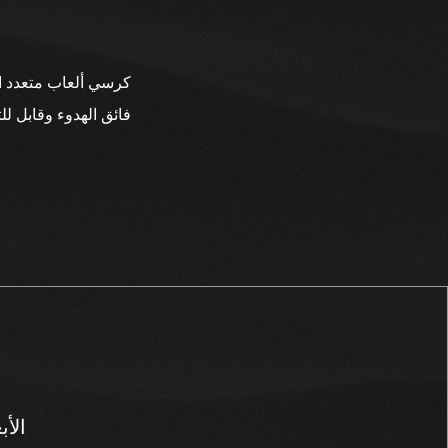
الأخير: 2123 درابزين 4D كرسي أ
التالي: كرسي ألعاب XP-17 فائق اله
- الأبعاد: 23.5 بوصة (طول) ×