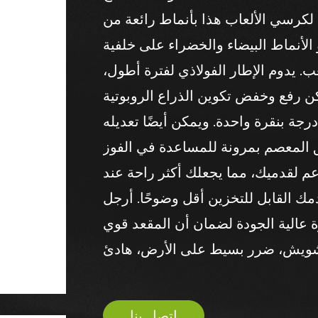
لكرسي الألعاب هذا بأنماط رائعة من
الأنماط البيضاء والخضراء على خلفية
. يدوم الإطار الفولاذي لفترة أطول،
كن رفع وخفض تكوين الذراع الروبوتية
اثية الأبعاد بمقدار 15 سم وتدويرها بمقدار 30 درجة بنقرة واحدة. ويمكن أيضًا تعديله
 المعصم بمرونة للمساعدة في الفوز
دعم لقدميك، مما يجعلك أكثر راحة عند
 القابل للتخزين أقل وضوحًا. أرجل
 عالية الجودة لضمان أن المقعد قوي
 تشويش، ضرر بسيط على الأرض، هادئ
ب القالب. لديها دعم جيد وتأثير جيد
اتصل بنا