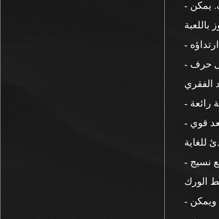
- ذراع آلي ثلاثي الأبعاد: رفع 15 سم بنقرة واحدة ودوران 30 درجة، ويمكن أيضًا تعديله للأمام والخلف. يمكن
رتداؤه
- مسند ظهر مريح إلكتروني على شكل حرف S: يحقق دعمًا ثلاثي الأبعاد ثلاثي الأبعاد للخصر والظهر والرقبة
د الفقري
 رائعة
- أجزاء عالية الجودة: قاعدة فولاذية من فئة الخمس نجوم، مواد صلبة مختارة عالية الجودة لضمان أن المقعد قوي
ئ للغاية
- وسادة مقعد من اللاتكس عالي المرونة مقاس 11 سم: ليست خانقة ولا تنهار بعد الجلوس لفترة طويلة، مع نسيج
 الورك
- مسند قدم قابل للتعديل: يوفر مسند القدم المدمج الدعم لقدميك، مما يجعلك أكثر راحة عند الراحة، ويمكن