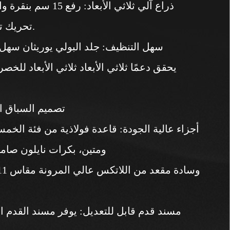
تحريك تدفق الذراعين/تدفق المعصم بمرونة للمساعدة في الفوز باللعبة.
- سهل التنظيف: جلد البولي يوريثان سه
- تصميم السباق ا
ومتين، بكرات نايلون صامت